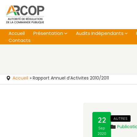
Aller
au
contenu
Accueil
Présentation
Audits Indépendants
Contacts
Accueil
»
Rapport Annuel d’Activites 2010/2011
22
AUTRES
Publicati
Sep
2020