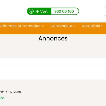
Reformes et Formation
Contentieux
Actualités
Annonces
3 117
vues
ons