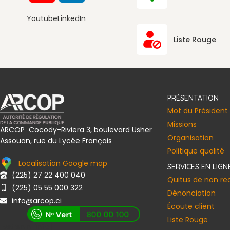
Youtube
LinkedIn
Convention de la Société Civile I
Liste Rouge
PRÉSENTATION
Mot du Président
Missions
ARCOP Cocody-Riviera 3, boulevard Usher
Organisation
Assouan, rue du Lycée Français
Politique qualité
Localisation Google map
SERVICES EN LIGN
(225) 27 22 400 040
Quitus de non r
(225) 05 55 000 322
Dénonciation
info@arcop.ci
Écoute client
Liste Rouge
[vstrsnln_info]