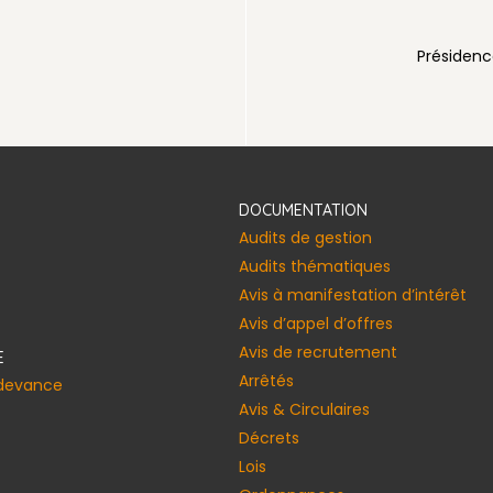
voirienne
Présidenc
DOCUMENTATION
Audits de gestion
Audits thématiques
Avis à manifestation d’intérêt
Avis d’appel d’offres
Avis de recrutement
E
Arrêtés
edevance
Avis & Circulaires
Décrets
Lois