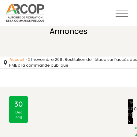
Aller
au
contenu
Annonces
Accueil
»
21 novembre 2011 : Restitution de l’étude sur l’accès de
PME à la commande publique
30
A
96 
UT
Déc
RE
2011
S
P
u