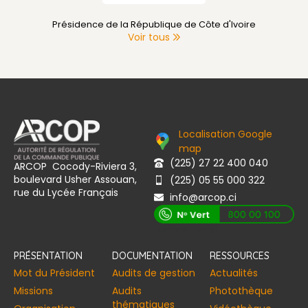
Présidence de la République de Côte d'Ivoire
Voir tous
Localisation Google
map
(225) 27 22 400 040
ARCOP Cocody-Riviera 3,
boulevard Usher Assouan,
(225) 05 55 000 322
rue du Lycée Français
info@arcop.ci
[vstrsnln_info]
PRÉSENTATION
DOCUMENTATION
RESSOURCES
Mot du Président
Audits de gestion
Actualités
Missions
Audits
Photothèque
thématiques