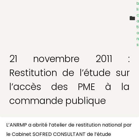
li
c
ti
n
s
21 novembre 2011 :
Restitution de l’étude sur
l’accès des PME à la
commande publique
L’ANRMP a abrité l’atelier de restitution national par
le Cabinet SOFRED CONSULTANT de l’étude