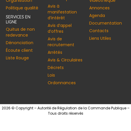
Organisation
Vidéothèque
Avis à
Politique qualité
Annonces​
manifestation
Agenda
SERVICES EN
d’intérêt
LIGNE
Documentation
Avis d’appel
Quitus de non
Contacts
d’offres
redevance
Liens Utiles
Avis de
Dénonciation
recrutement
Écoute client
Arrêtés
Liste Rouge
Avis & Circulaires
Décrets
Lois
Ordonnances
2026 © Copyright – Autorité de Régulation de la Commande Publique –
Tous droits réservés