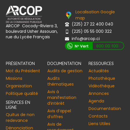
Localisation Google
map
(225) 27 22 400 040
ARCOP Cocody-Riviera 3,
boulevard Usher Assouan,
(225) 05 55 000 322
rue du Lycée Français
info@arcop.ci
[vstrsnln_info]
PRÉSENTATION
DOCUMENTATION
RESSOURCES
Mot du Président
Audits de gestion
Actualités
Missions
Audits
Photothèque
thématiques
Organisation
Vidéothèque
Avis à
Politique qualité
Annonces​
manifestation
Agenda
SERVICES EN
d’intérêt
LIGNE
Documentation
Avis d’appel
Quitus de non
Contacts
d’offres
redevance
Liens Utiles
Avis de
Dénonciation