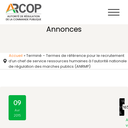
Aller
au
contenu
Annonces
Accueil
»
Terminé – Termes de référence pour le recrutement
d’un chef de service ressources humaines à l’autorité nationale
de régulation des marches publics (ANRMP)
09
A
2 16
VI
Avr
S
2015
v