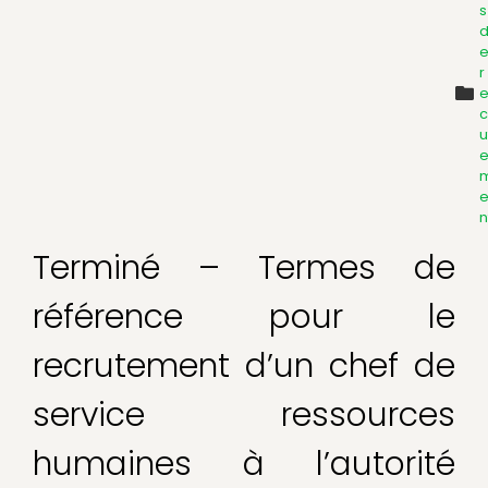
s
r
c
u
n
Terminé – Termes de
référence pour le
recrutement d’un chef de
service ressources
humaines à l’autorité