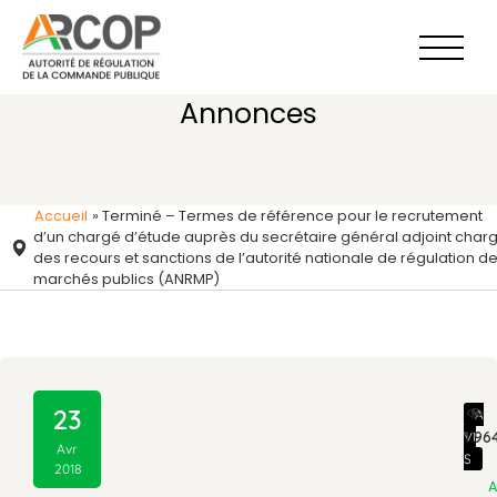
Aller
au
contenu
Annonces
Accueil
»
Terminé – Termes de référence pour le recrutement
d’un chargé d’étude auprès du secrétaire général adjoint char
des recours et sanctions de l’autorité nationale de régulation d
marchés publics (ANRMP)
23
A
1 96
VI
Avr
S
2018