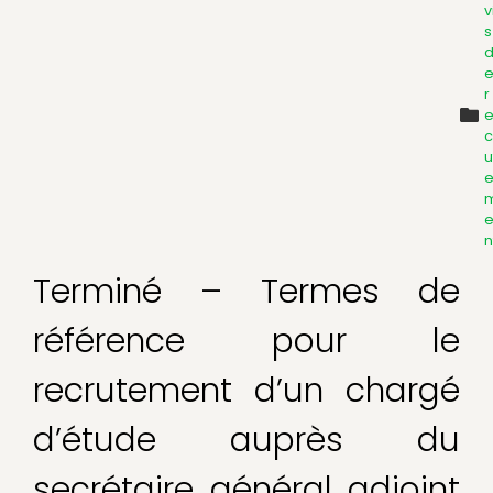
v
s
r
c
u
n
Terminé – Termes de
référence pour le
recrutement d’un chargé
d’étude auprès du
secrétaire général adjoint