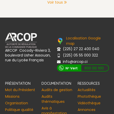
Voir tous
Localisation Google
map
(225) 27 22 400 040
ARCOP Cocody-Riviera 3,
boulevard Usher Assouan,
(225) 05 55 000 322
rue du Lycée Français
info@arcop.ci
[vstrsnln_info]
PRÉSENTATION
DOCUMENTATION
RESSOURCES
Mot du Président
Audits de gestion
Actualités
Missions
Audits
Photothèque
thématiques
Organisation
Vidéothèque
Avis à
Politique qualité
Annonces​
manifestation