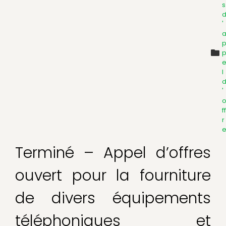
s
'
l
'
ff
r
Terminé – Appel d’offres
ouvert pour la fourniture
de divers équipements
téléphoniques et