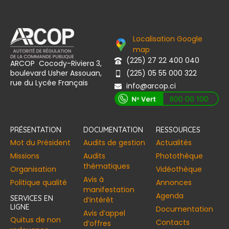
Localisation Google
map
(225) 27 22 400 040
ARCOP Cocody-Riviera 3,
boulevard Usher Assouan,
(225) 05 55 000 322
rue du Lycée Français
info@arcop.ci
[vstrsnln_info]
PRÉSENTATION
DOCUMENTATION
RESSOURCES
Mot du Président
Audits de gestion
Actualités
Missions
Audits
Photothèque
thématiques
Organisation
Vidéothèque
Avis à
Politique qualité
Annonces​
manifestation
Agenda
SERVICES EN
d’intérêt
LIGNE
Documentation
Avis d’appel
Quitus de non
Contacts
d’offres