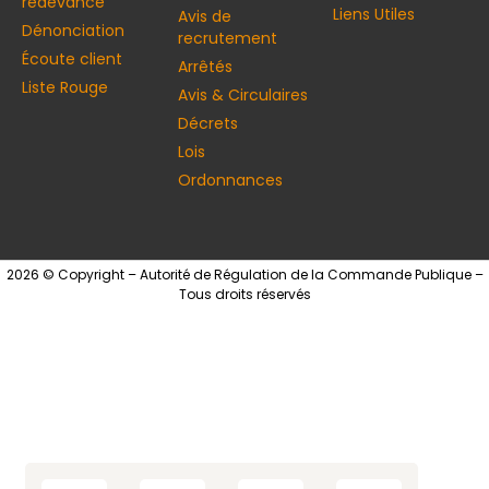
redevance
Liens Utiles
Avis de
Dénonciation
recrutement
Écoute client
Arrêtés
Liste Rouge
Avis & Circulaires
Décrets
Lois
Ordonnances
2026 © Copyright – Autorité de Régulation de la Commande Publique –
Tous droits réservés