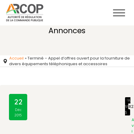
Aller
au
contenu
Annonces
Accueil
»
Terminé – Appel d’offres ouvert pour la fourniture de
divers équipements téléphoniques et accessoires
22
A
3 82
VI
Déc
S
2015
v
i