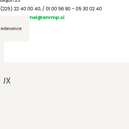
bidjan 25
 (225) 22 40 00 40, / 01 00 56 90 – 05 30 02 40
 E-mail :
f.nomel@anrmp.ci
 redevance
AUX