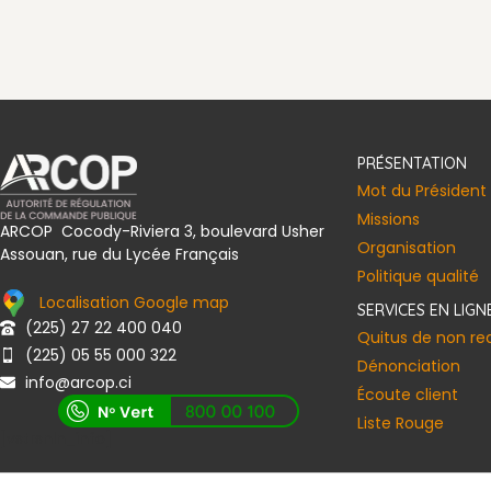
Convention de la Société Civile I
PRÉSENTATION
Mot du Président
Missions
ARCOP Cocody-Riviera 3, boulevard Usher
Organisation
Assouan, rue du Lycée Français
Politique qualité
Localisation Google map
SERVICES EN LIGN
(225) 27 22 400 040
Quitus de non r
(225) 05 55 000 322
Dénonciation
info@arcop.ci
Écoute client
Liste Rouge
[vstrsnln_info]