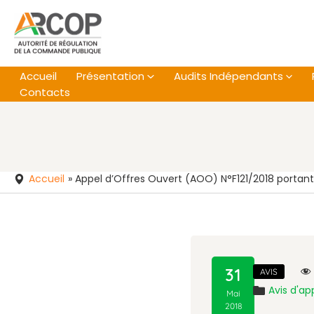
Aller
au
contenu
Accueil
Présentation
Audits Indépendants
Contacts
Accueil
»
Appel d’Offres Ouvert (AOO) N°F121/2018 portan
31
AVIS
Avis d'ap
Mai
2018