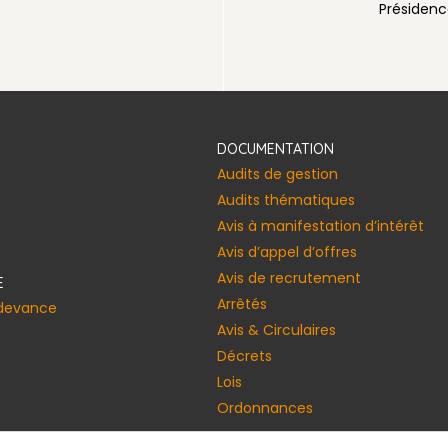
voirienne
Présidenc
DOCUMENTATION
Audits de gestion
Audits thématiques
Avis à manifestation d’intérêt
Avis d’appel d’offres
Avis de recrutement
E
Arrêtés
edevance
Avis & Circulaires
Décrets
Lois
Ordonnances