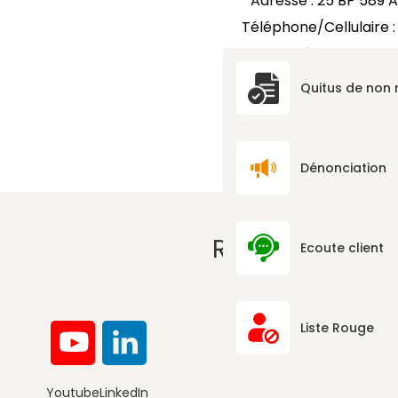
Adresse : 25 BP 589 A
Téléphone/Cellulaire :
Adresse électronique :
Quitus de non
Dénonciation
RÉSEAUX SOCI
Ecoute client
Liste Rouge
Youtube
LinkedIn