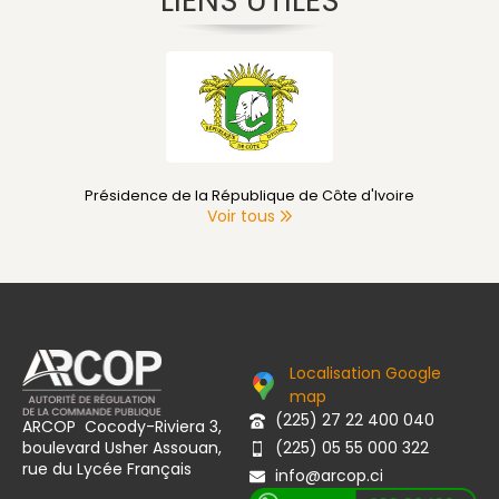
LIENS UTILES
Présidence de la République de Côte d'Ivoire
Voir tous
Localisation Google
map
(225) 27 22 400 040
ARCOP Cocody-Riviera 3,
boulevard Usher Assouan,
(225) 05 55 000 322
rue du Lycée Français
info@arcop.ci