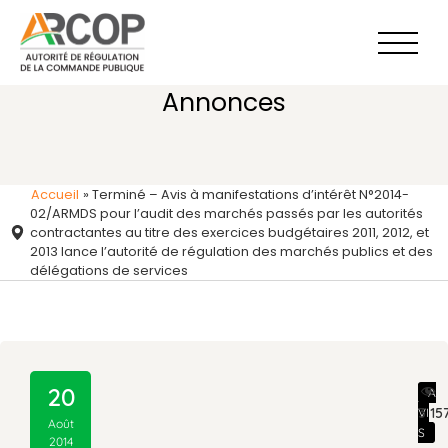
Aller
au
contenu
Annonces
Accueil
»
Terminé – Avis à manifestations d’intérêt N°2014-
02/ARMDS pour l’audit des marchés passés par les autorités
contractantes au titre des exercices budgétaires 2011, 2012, et
2013 lance l’autorité de régulation des marchés publics et des
délégations de services
20
A
3 15
VI
Août
S
2014