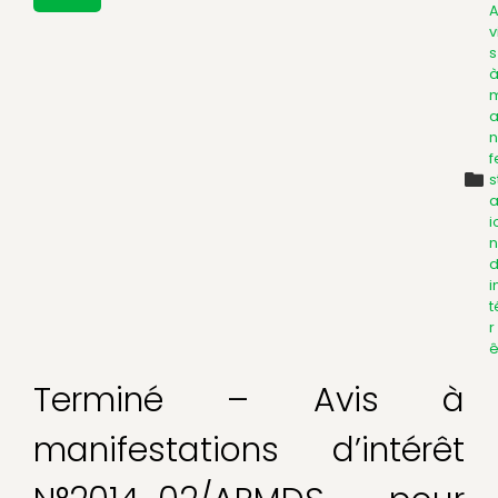
v
s
n
f
s
a
i
n
d
i
t
r
ê
Terminé – Avis à
manifestations d’intérêt