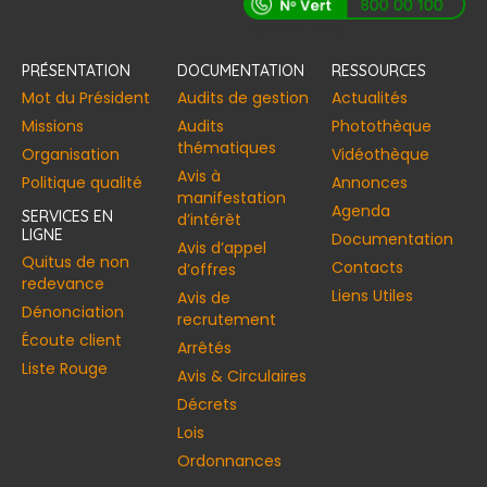
[vstrsnln_info]
PRÉSENTATION
DOCUMENTATION
RESSOURCES
Mot du Président
Audits de gestion
Actualités
Missions
Audits
Photothèque
thématiques
Organisation
Vidéothèque
Avis à
Politique qualité
Annonces​
manifestation
Agenda
SERVICES EN
d’intérêt
LIGNE
Documentation
Avis d’appel
Quitus de non
Contacts
d’offres
redevance
Liens Utiles
Avis de
Dénonciation
recrutement
Écoute client
Arrêtés
Liste Rouge
Avis & Circulaires
Décrets
Lois
Ordonnances