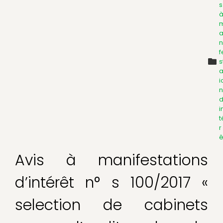
s
n
f
s
a
i
n
d
i
t
r
ê
Avis à manifestations
d’intérêt n° s 100/2017 «
selection de cabinets