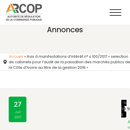
Aller
au
contenu
Annonces
Accueil
»
Avis à manifestations d’intérêt n° s 100/2017 « selection
de cabinets pour l’audit de la passation des marchés publics d
la Côte d’Ivoire au titre de la gestion 2016 »
27
A
39 5
VI
Juil
S
2017
v