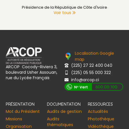
Présidence de la République de Côte d'Ivoire
Voir tous
Localisation Google
map
(225) 27 22 400 040
ARCOP Cocody-Riviera 3,
boulevard Usher Assouan,
(225) 05 55 000 322
rue du Lycée Français
info@arcop.ci
[vstrsnln_info]
PRÉSENTATION
DOCUMENTATION
RESSOURCES
Mot du Président
Audits de gestion
Actualités
Missions
Audits
Photothèque
thématiques
Organisation
Vidéothèque