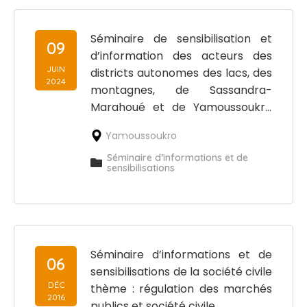
Séminaire de sensibilisation et
09
d’information des acteurs des
JUIN
districts autonomes des lacs, des
2024
montagnes, de Sassandra-
Marahoué et de Yamoussoukro
dans le domaine de la
Yamoussoukro
commande publique
Séminaire d’informations et de
sensibilisations
Séminaire d’informations et de
06
sensibilisations de la société civile
DÉC
thème : régulation des marchés
2016
publics et société civile