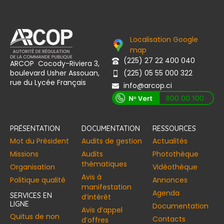
Localisation Google
map
(225) 27 22 400 040
ARCOP Cocody-Riviera 3,
boulevard Usher Assouan,
(225) 05 55 000 322
rue du Lycée Français
info@arcop.ci
[vstrsnln_info]
PRÉSENTATION
DOCUMENTATION
RESSOURCES
Mot du Président
Audits de gestion
Actualités
Missions
Audits
Photothèque
thématiques
Organisation
Vidéothèque
Avis à
Politique qualité
Annonces​
manifestation
Agenda
SERVICES EN
d’intérêt
LIGNE
Documentation
Avis d’appel
Quitus de non
Contacts
d’offres