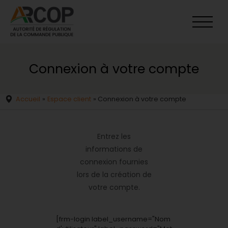
Aller
au
contenu
Connexion à votre compte
Accueil
»
Espace client
»
Connexion à votre compte
Entrez les
informations de
connexion fournies
lors de la création de
votre compte.
[frm-login label_username="Nom