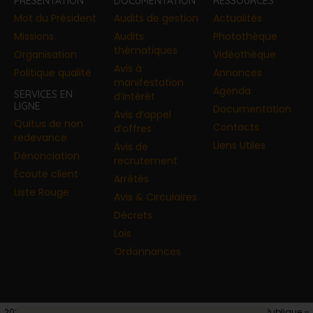
PRÉSENTATION
DOCUMENTATION
RESSOURCES
Mot du Président
Audits de gestion
Actualités
Missions
Audits
Photothèque
thématiques
Organisation
Vidéothèque
Avis à
Politique qualité
Annonces​
manifestation
Agenda
SERVICES EN
d’intérêt
LIGNE
Documentation
Avis d’appel
Quitus de non
Contacts
d’offres
redevance
Liens Utiles
Avis de
Dénonciation
recrutement
Écoute client
Arrêtés
Liste Rouge
Avis & Circulaires
Décrets
Lois
Ordonnances
2026 © Copyright – Autorité de Régulation de la Commande Publique –