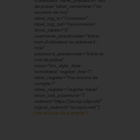
d'utilisateur" label_password="Mot
de passe" label_remember="Se
souvenir de moi"
label_log_in="Connexion"
label_log_out="Déconnexion"
show_labels="0"
username_placeholder="Entrer
nom d'utilisateur ou adresse E-
mail"
password_placeholder="Entrer le
mot de passe"
class="frm_style_style-
formidable" register_link="1"
label_register="Pas encore de
compte ?"
class_register="register-label"
show_lost_password="1"
redirect="https://arcop.ci/profil/"
logout_redirect="arcopci.net/"]
Pas encore de compte ?